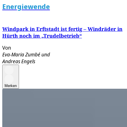
Energiewende
Windpark in Erftstadt ist fertig – Windräder in
Hürth noch im „Trudelbetrieb“
Von
Eva-Maria Zumbé
und
Andreas Engels
Merken