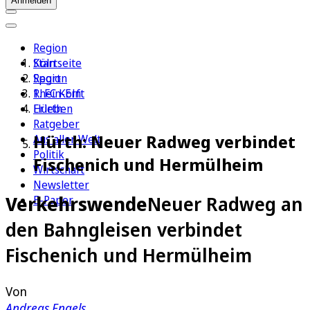
Anmelden
Region
Köln
Startseite
Sport
Region
1. FC Köln
Rhein-Erft
Erleben
Hürth
Ratgeber
Hürth: Neuer Radweg verbindet
Aus aller Welt
Politik
Fischenich und Hermülheim
Wirtschaft
Newsletter
Verkehrswende
Neuer Radweg an
E-Paper
den Bahngleisen verbindet
Fischenich und Hermülheim
Von
Andreas Engels