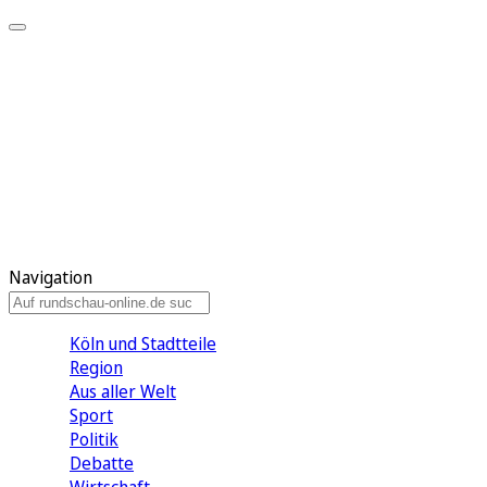
Meine KR
Meine Artikel
Meine Region
Meine Newsletter
Gewinnspiele
Mein Rundschau PLUS
Mein E-Paper
Navigation
Köln und Stadtteile
Region
Aus aller Welt
Sport
Politik
Debatte