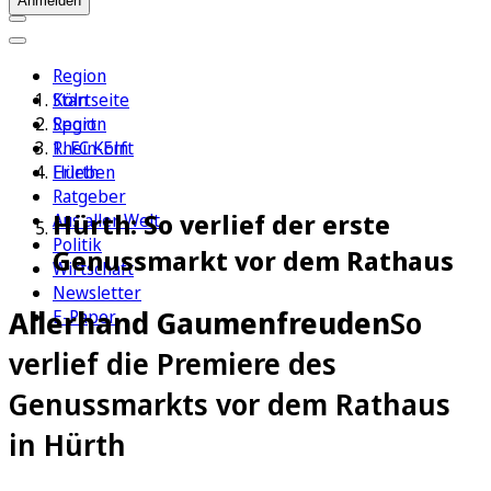
Anmelden
Region
Köln
Startseite
Sport
Region
1. FC Köln
Rhein-Erft
Erleben
Hürth
Ratgeber
Hürth: So verlief der erste
Aus aller Welt
Politik
Genussmarkt vor dem Rathaus
Wirtschaft
Newsletter
Allerhand Gaumenfreuden
So
E-Paper
verlief die Premiere des
Genussmarkts vor dem Rathaus
in Hürth