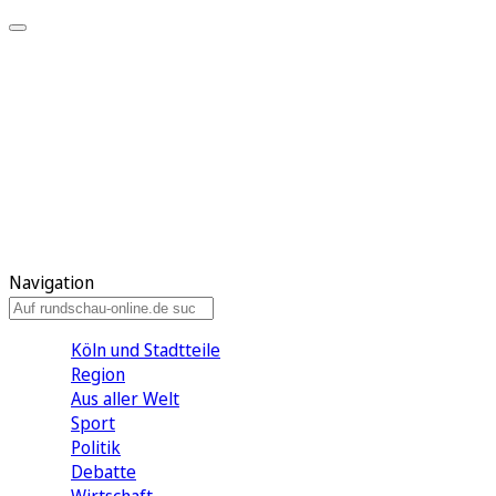
Meine KR
Meine Artikel
Meine Region
Meine Newsletter
Gewinnspiele
Mein Rundschau PLUS
Mein E-Paper
Navigation
Köln und Stadtteile
Region
Aus aller Welt
Sport
Politik
Debatte