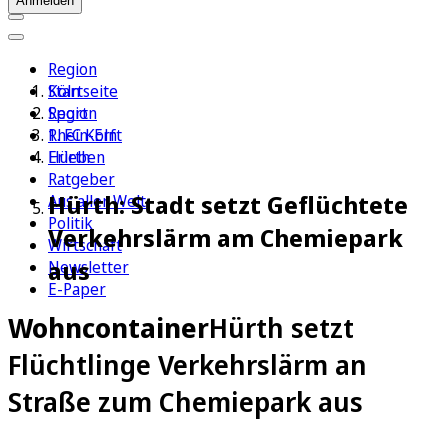
Anmelden
Region
Köln
Startseite
Sport
Region
1. FC Köln
Rhein-Erft
Erleben
Hürth
Ratgeber
Hürth: Stadt setzt Geflüchtete
Aus aller Welt
Politik
Verkehrslärm am Chemiepark
Wirtschaft
aus
Newsletter
E-Paper
Wohncontainer
Hürth setzt
Flüchtlinge Verkehrslärm an
Straße zum Chemiepark aus