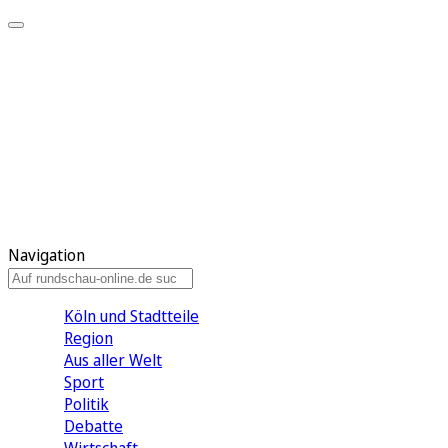
Meine KR
Meine Artikel
Meine Region
Meine Newsletter
Gewinnspiele
Mein Rundschau PLUS
Mein E-Paper
Navigation
Köln und Stadtteile
Region
Aus aller Welt
Sport
Politik
Debatte