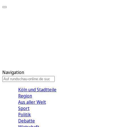
Meine KR
Meine Artikel
Meine Region
Meine Newsletter
Gewinnspiele
Mein Rundschau PLUS
Mein E-Paper
Navigation
Köln und Stadtteile
Region
Aus aller Welt
Sport
Politik
Debatte