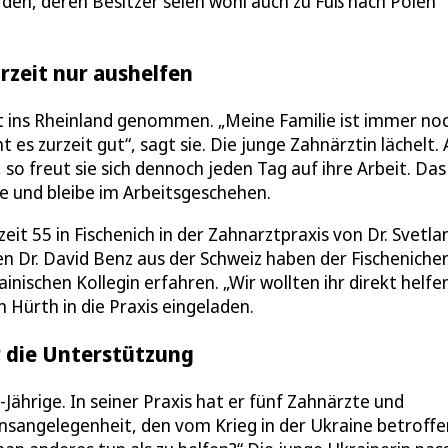
rden, deren Besitzer seien wohl auch zu Fuß nach Polen
rzeit nur aushelfen
mit ins Rheinland genommen. „Meine Familie ist immer noc
t es zurzeit gut“, sagt sie. Die junge Zahnärztin lächelt.
 so freut sie sich dennoch jeden Tag auf ihre Arbeit. Das
he und bleibe im Arbeitsgeschehen.
zeit 55 in Fischenich in der Zahnarztpraxis von Dr. Svetla
en Dr. David Benz aus der Schweiz haben der Fischeniche
nischen Kollegin erfahren. „Wir wollten ihr direkt helfen
 Hürth in die Praxis eingeladen.
r die Unterstützung
-Jährige. In seiner Praxis hat er fünf Zahnärzte und
zensangelegenheit, den vom Krieg in der Ukraine betroff