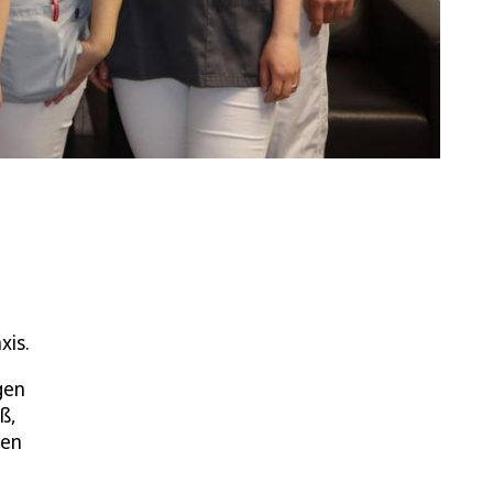
xis.
gen
ß,
den