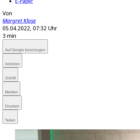
E-Paper
Von
Margret Klose
05.04.2022, 07:32 Uhr
3 min
Auf Google bevorzugen
Anhören
Schrift
Merken
Drucken
Teilen