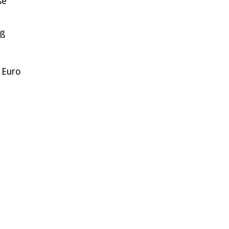
se
iß
 Euro