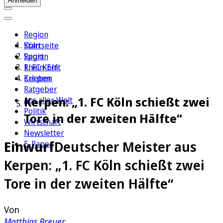
Anmelden
Region
Köln
Startseite
Sport
Region
1. FC Köln
Rhein-Erft
Erleben
Kerpen
Ratgeber
Kerpen: „1. FC Köln schießt zwei
Aus aller Welt
Politik
Tore in der zweiten Hälfte“
Wirtschaft
Newsletter
Einwurf
Deutscher Meister aus
E-Paper
Kerpen: „1. FC Köln schießt zwei
Tore in der zweiten Hälfte“
Von
Matthias Breuer