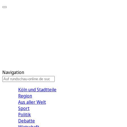
Meine KR
Meine Artikel
Meine Region
Meine Newsletter
Gewinnspiele
Mein Rundschau PLUS
Mein E-Paper
Navigation
Köln und Stadtteile
Region
Aus aller Welt
Sport
Politik
Debatte