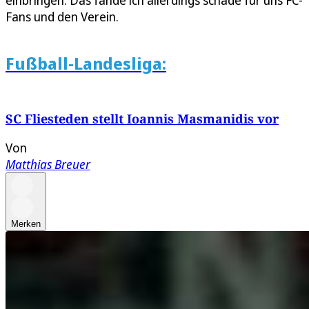
einbringen. Das fände ich allerdings schade für uns FC-
Fans und den Verein.
Fußball-Landesliga:
SC Fliesteden stellt Ioannis Masmanidis vor
Von
Matthias Breuer
Merken