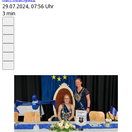
29.07.2024, 07:56 Uhr
3 min
Auf Google bevorzugen
Anhören
Schrift
Merken
Drucken
Teilen