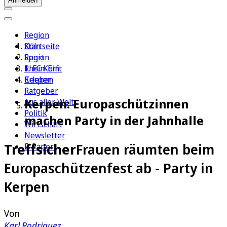
Anmelden
Region
Köln
Startseite
Sport
Region
1. FC Köln
Rhein-Erft
Erleben
Kerpen
Ratgeber
Kerpen: Europaschützinnen
Aus aller Welt
Politik
machen Party in der Jahnhalle
Wirtschaft
Newsletter
Treffsicher
Frauen räumten beim
E-Paper
Europaschützenfest ab - Party in
Kerpen
Von
Karl Rodriguez