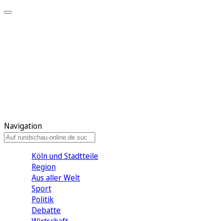
Meine KR
Meine Artikel
Meine Region
Meine Newsletter
Gewinnspiele
Mein Rundschau PLUS
Mein E-Paper
Navigation
Köln und Stadtteile
Region
Aus aller Welt
Sport
Politik
Debatte