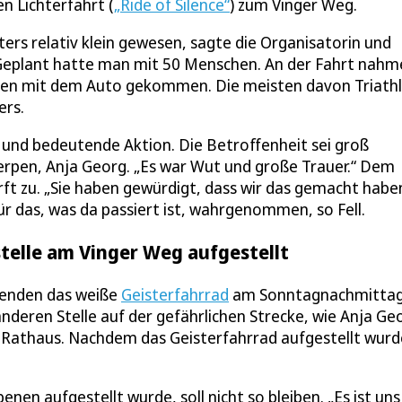
en Lichterfahrt (
„Ride of Silence“
) zum Vinger Weg.
ters relativ klein gewesen, sagte die Organisatorin und
Geplant hatte man mit 50 Menschen. An der Fahrt nahm
eien mit dem Auto gekommen. Die meisten davon Triath
ers.
 und bedeutende Aktion. Die Betroffenheit sei groß
rpen, Anja Georg. „Es war Wut und große Trauer.“ Dem
rft zu. „Sie haben gewürdigt, dass wir das gemacht habe
ür das, was da passiert ist, wahrgenommen, so Fell.
stelle am Vinger Weg aufgestellt
menden das weiße
Geisterfahrrad
am Sonntagnachmitta
anderen Stelle auf der gefährlichen Strecke, wie Anja Ge
r Rathaus. Nachdem das Geisterfahrrad aufgestellt wurd
enen aufgestellt wurde, soll nicht so bleiben. „Es ist uns