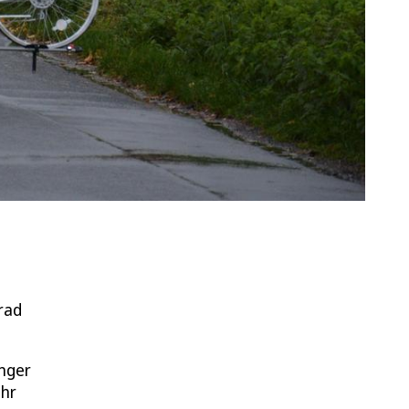
rad
nger
Uhr