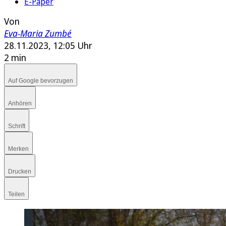
E-Paper
Von
Eva-Maria Zumbé
28.11.2023, 12:05 Uhr
2 min
Auf Google bevorzugen
Anhören
Schrift
Merken
Drucken
Teilen