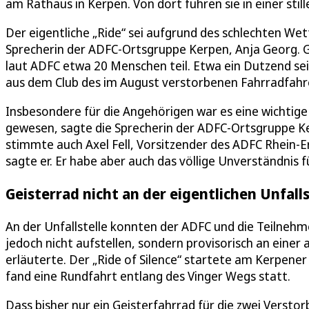
am Rathaus in Kerpen. Von dort fuhren sie in einer still
Der eigentliche „Ride“ sei aufgrund des schlechten Wet
Sprecherin der ADFC-Ortsgruppe Kerpen, Anja Georg. 
laut ADFC etwa 20 Menschen teil. Etwa ein Dutzend s
aus dem Club des im August verstorbenen Fahrradfahr
Insbesondere für die Angehörigen war es eine wichtige
gewesen, sagte die Sprecherin der ADFC-Ortsgruppe Ke
stimmte auch Axel Fell, Vorsitzender des ADFC Rhein-E
sagte er. Er habe aber auch das völlige Unverständnis f
Geisterrad nicht an der eigentlichen Unfall
An der Unfallstelle konnten der ADFC und die Teilneh
jedoch nicht aufstellen, sondern provisorisch an einer 
erläuterte. Der „Ride of Silence“ startete am Kerpene
fand eine Rundfahrt entlang des Vinger Wegs statt.
Dass bisher nur ein Geisterfahrrad für die zwei Verstorb