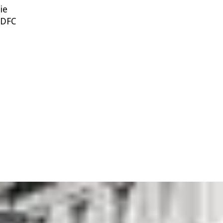
ie
ADFC