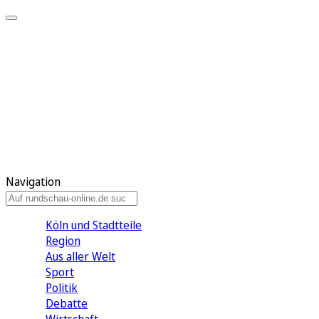
Meine KR
Meine Artikel
Meine Region
Meine Newsletter
Gewinnspiele
Mein Rundschau PLUS
Mein E-Paper
Navigation
Köln und Stadtteile
Region
Aus aller Welt
Sport
Politik
Debatte