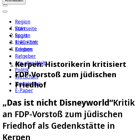
Anmelden
Region
Köln
Startseite
Sport
Region
1. FC Köln
Rhein-Erft
Erleben
Kerpen
Ratgeber
Kerpen: Historikerin kritisiert
Aus aller Welt
Politik
FDP-Vorstoß zum jüdischen
Wirtschaft
Friedhof
Newsletter
E-Paper
„Das ist nicht Disneyworld“
Kritik
an FDP-Vorstoß zum jüdischen
Friedhof als Gedenkstätte in
Kerpen