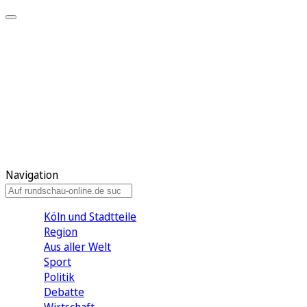
Meine KR
Meine Artikel
Meine Region
Meine Newsletter
Gewinnspiele
Mein Rundschau PLUS
Mein E-Paper
Navigation
Köln und Stadtteile
Region
Aus aller Welt
Sport
Politik
Debatte