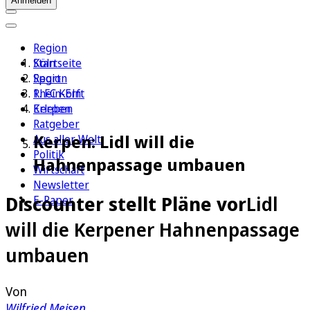
Anmelden
Region
Köln
Startseite
Sport
Region
1. FC Köln
Rhein-Erft
Erleben
Kerpen
Ratgeber
Kerpen: Lidl will die
Aus aller Welt
Politik
Hahnenpassage umbauen
Wirtschaft
Newsletter
Discounter stellt Pläne vor
Lidl
E-Paper
will die Kerpener Hahnenpassage
umbauen
Von
Wilfried Meisen