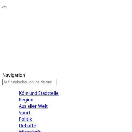
Meine KR
Meine Artikel
Meine Region
Meine Newsletter
Gewinnspiele
Mein Rundschau PLUS
Mein E-Paper
Navigation
Köln und Stadtteile
Region
Aus aller Welt
Sport
Politik
Debatte