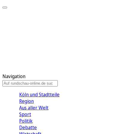
Meine KR
Meine Artikel
Meine Region
Meine Newsletter
Gewinnspiele
Mein Rundschau PLUS
Mein E-Paper
Navigation
Köln und Stadtteile
Region
Aus aller Welt
Sport
Politik
Debatte