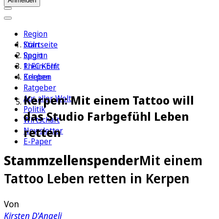
Anmelden
Region
Köln
Startseite
Sport
Region
1. FC Köln
Rhein-Erft
Erleben
Kerpen
Ratgeber
Kerpen: Mit einem Tattoo will
Aus aller Welt
Politik
das Studio Farbgefühl Leben
Wirtschaft
retten
Newsletter
E-Paper
Stammzellenspender
Mit einem
Tattoo Leben retten in Kerpen
Von
Kirsten D'Angeli