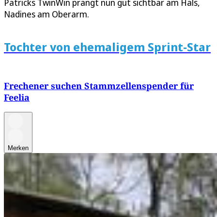
Patricks TwinWin prangt nun gut sichtbar am Hals,
Nadines am Oberarm.
Tochter von ehemaligem Sprint-Star
Frechener suchen Stammzellenspender für
Feelia
Merken