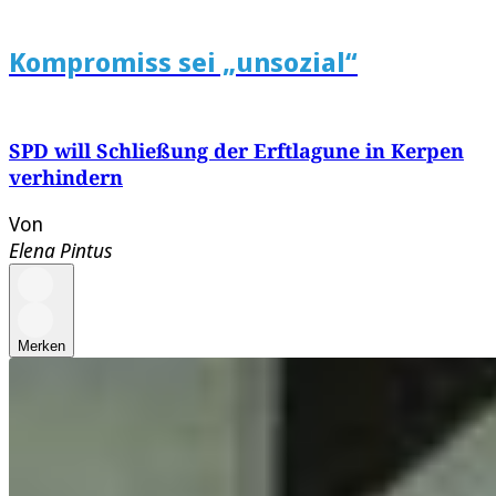
Kompromiss sei „unsozial“
SPD will Schließung der Erftlagune in Kerpen
verhindern
Von
Elena Pintus
Merken