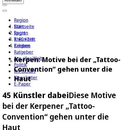
Anmelden
Region
Köln
Startseite
Sport
Region
1. FC Köln
Rhein-Erft
Erleben
Kerpen
Ratgeber
Kerpen: Motive bei der „Tattoo-
Aus aller Welt
Politik
Convention“ gehen unter die
Wirtschaft
Haut
Newsletter
E-Paper
45 Künstler dabei
Diese Motive
bei der Kerpener „Tattoo-
Convention“ gehen unter die
Haut