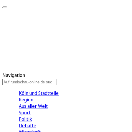
Meine KR
Meine Artikel
Meine Region
Meine Newsletter
Gewinnspiele
Mein Rundschau PLUS
Mein E-Paper
Navigation
Köln und Stadtteile
Region
Aus aller Welt
Sport
Politik
Debatte