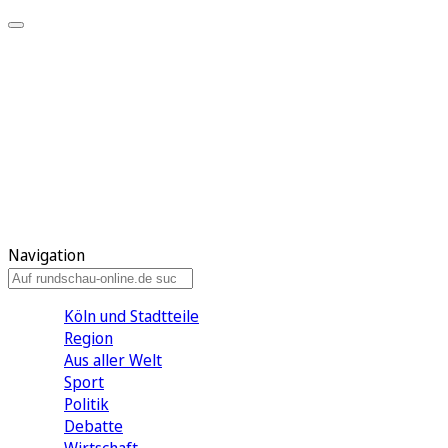
Meine KR
Meine Artikel
Meine Region
Meine Newsletter
Gewinnspiele
Mein Rundschau PLUS
Mein E-Paper
Navigation
Köln und Stadtteile
Region
Aus aller Welt
Sport
Politik
Debatte