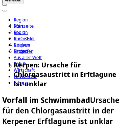
Anmelden
Region
Köln
Startseite
Sport
Region
1. FC Köln
Rhein-Erft
Erleben
Kerpen
Ratgeber
Sindorf
Aus aller Welt
Kerpen: Ursache für
Politik
Wirtschaft
Chlorgasaustritt in Erftlagune
Newsletter
ist unklar
E-Paper
Vorfall im Schwimmbad
Ursache
für den Chlorgasaustritt in der
Kerpener Erftlagune ist unklar