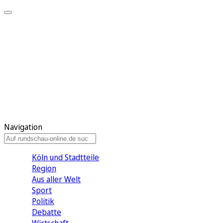
Meine KR
Meine Artikel
Meine Region
Meine Newsletter
Gewinnspiele
Mein Rundschau PLUS
Mein E-Paper
Navigation
Köln und Stadtteile
Region
Aus aller Welt
Sport
Politik
Debatte