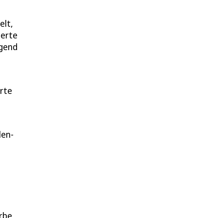
elt,
herte
ugend
orte
len-
rbe