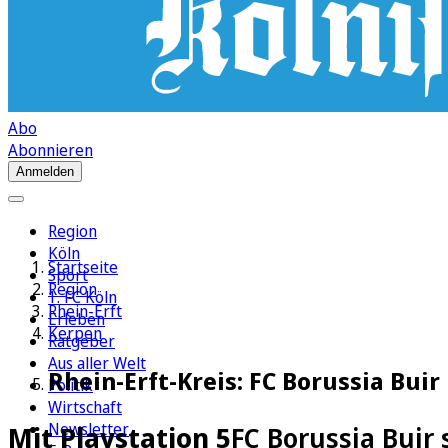
Abo
Abonnieren
Anmelden
Region
Köln
Startseite
Sport
Region
1. FC Köln
Rhein-Erft
Erleben
Kerpen
Ratgeber
Aus aller Welt
Rhein-Erft-Kreis: FC Borussia Bui
Politik
Wirtschaft
Newsletter
Mit Playstation 5
FC Borussia Buir