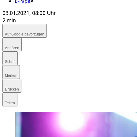
E-Paper
03.01.2021, 08:00 Uhr
2 min
Auf Google bevorzugen
Anhören
Schrift
Merken
Drucken
Teilen