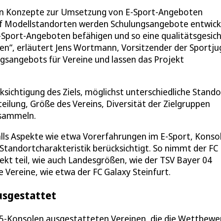
en Konzepte zur Umsetzung von E-Sport-Angeboten
ölf Modellstandorten werden Schulungsangebote entwick
E-Sport-Angeboten befähigen und so eine qualitätsgesic
len“, erläutert Jens Wortmann, Vorsitzender der Sportj
gsangebots für Vereine und lassen das Projekt
sichtigung des Ziels, möglichst unterschiedliche Stand
ilung, Größe des Vereins, Diversität der Zielgruppen
 sammeln.
lls Aspekte wie etwa Vorerfahrungen im E-Sport, Konso
 Standortcharakteristik berücksichtigt. So nimmt der FC
t teil, wie auch Landesgrößen, wie der TSV Bayer 04
Vereine, wie etwa der FC Galaxy Steinfurt.
ausgestattet
-5-Konsolen ausgestatteten Vereinen, die die Wettbewe