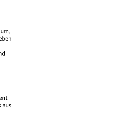
aum,
geben
nd
ent
x aus