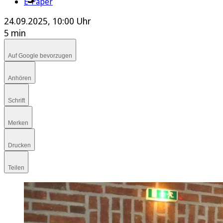
E-Paper
24.09.2025, 10:00 Uhr
5 min
Auf Google bevorzugen
Anhören
Schrift
Merken
Drucken
Teilen