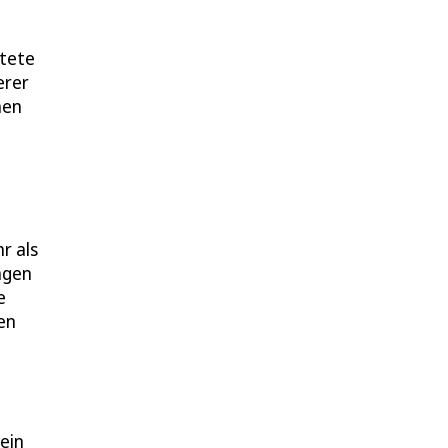
htete
erer
hen
r als
ngen
e
fen
ein