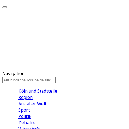
Meine KR
Meine Artikel
Meine Region
Meine Newsletter
Gewinnspiele
Mein Rundschau PLUS
Mein E-Paper
Navigation
Köln und Stadtteile
Region
Aus aller Welt
Sport
Politik
Debatte