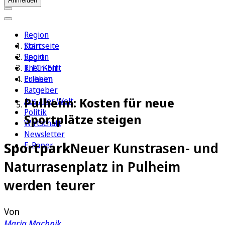
Anmelden
Region
Köln
Startseite
Sport
Region
1. FC Köln
Rhein-Erft
Erleben
Pulheim
Ratgeber
Pulheim: Kosten für neue
Aus aller Welt
Politik
Sportplätze steigen
Wirtschaft
Newsletter
Sportpark
Neuer Kunstrasen- und
E-Paper
Naturrasenplatz in Pulheim
werden teurer
Von
Maria Machnik