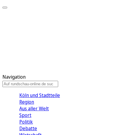
Meine KR
Meine Artikel
Meine Region
Meine Newsletter
Gewinnspiele
Mein Rundschau PLUS
Mein E-Paper
Navigation
Köln und Stadtteile
Region
Aus aller Welt
Sport
Politik
Debatte