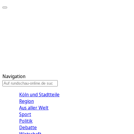
Meine KR
Meine Artikel
Meine Region
Meine Newsletter
Gewinnspiele
Mein Rundschau PLUS
Mein E-Paper
Navigation
Köln und Stadtteile
Region
Aus aller Welt
Sport
Politik
Debatte