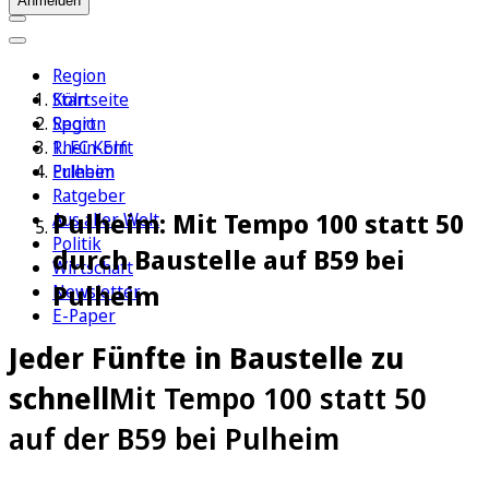
Anmelden
Region
Köln
Startseite
Sport
Region
1. FC Köln
Rhein-Erft
Erleben
Pulheim
Ratgeber
Pulheim: Mit Tempo 100 statt 50
Aus aller Welt
Politik
durch Baustelle auf B59 bei
Wirtschaft
Pulheim
Newsletter
E-Paper
Jeder Fünfte in Baustelle zu
schnell
Mit Tempo 100 statt 50
auf der B59 bei Pulheim