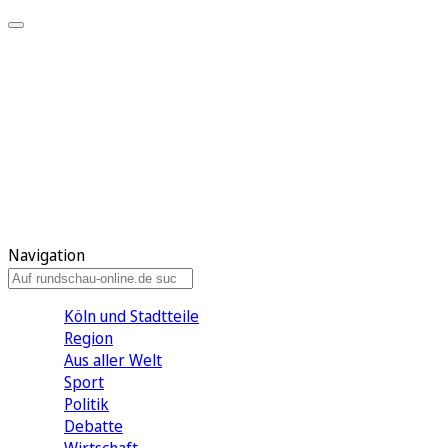
Meine KR
Meine Artikel
Meine Region
Meine Newsletter
Gewinnspiele
Mein Rundschau PLUS
Mein E-Paper
Navigation
Köln und Stadtteile
Region
Aus aller Welt
Sport
Politik
Debatte