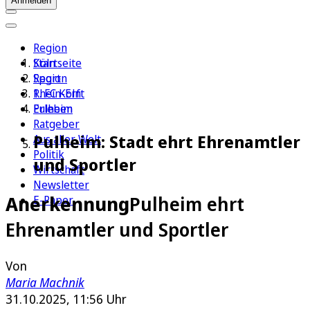
Anmelden
Region
Köln
Startseite
Sport
Region
1. FC Köln
Rhein-Erft
Erleben
Pulheim
Ratgeber
Pulheim: Stadt ehrt Ehrenamtler
Aus aller Welt
Politik
und Sportler
Wirtschaft
Newsletter
Anerkennung
Pulheim ehrt
E-Paper
Ehrenamtler und Sportler
Von
Maria Machnik
31.10.2025, 11:56 Uhr