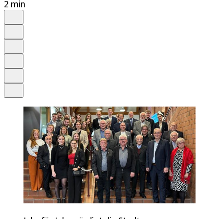
2 min
Auf Google bevorzugen
Anhören
Schrift
Merken
Drucken
Teilen