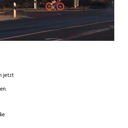
h jetzt
en.
die