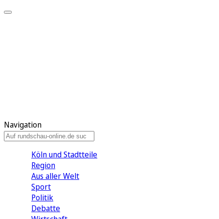
Meine KR
Meine Artikel
Meine Region
Meine Newsletter
Gewinnspiele
Mein Rundschau PLUS
Mein E-Paper
Navigation
Köln und Stadtteile
Region
Aus aller Welt
Sport
Politik
Debatte