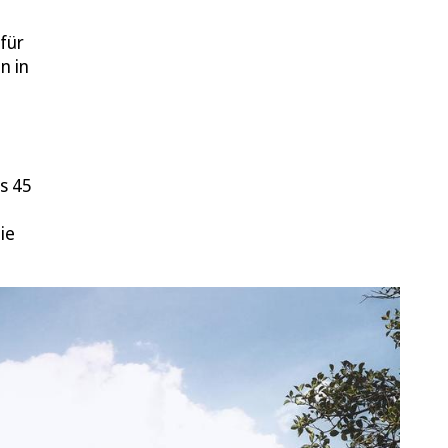
für
n in
s 45
ie