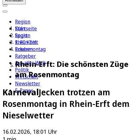
Anmelden
Region
Köln
Startseite
Sport
Region
1. FC Köln
Rhein-Erft
Erleben
Rosenmontag
Ratgeber
Rhein-Erft: Die schönsten Züge
Aus aller Welt
Politik
am Rosenmontag
Wirtschaft
Newsletter
Karneval
Jecken trotzen am
E-Paper
Rosenmontag in Rhein-Erft dem
Nieselwetter
16.02.2026, 18:01 Uhr
1 min