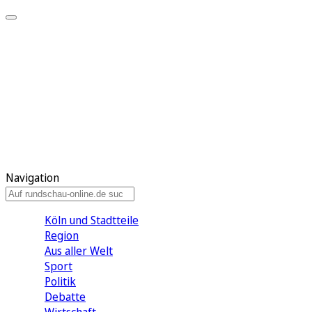
Meine KR
Meine Artikel
Meine Region
Meine Newsletter
Gewinnspiele
Mein Rundschau PLUS
Mein E-Paper
Navigation
Köln und Stadtteile
Region
Aus aller Welt
Sport
Politik
Debatte