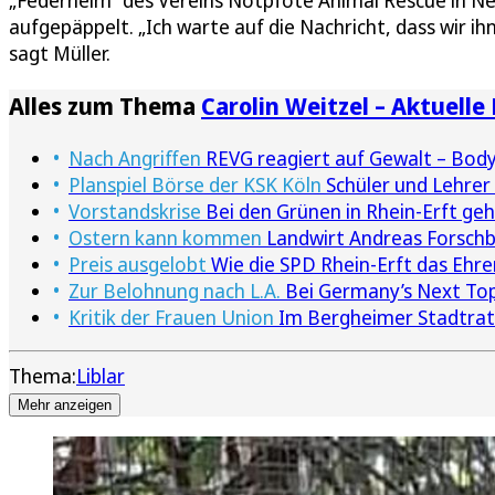
„Federheim“ des Vereins Notpfote Animal Rescue in Ne
aufgepäppelt. „Ich warte auf die Nachricht, dass wir 
sagt Müller.
Alles zum Thema
Carolin Weitzel – Aktuell
Nach Angriffen
REVG reagiert auf Gewalt – Body
Planspiel Börse der KSK Köln
Schüler und Lehrer
Vorstandskrise
Bei den Grünen in Rhein-Erft geh
Ostern kann kommen
Landwirt Andreas Forschb
Preis ausgelobt
Wie die SPD Rhein-Erft das Ehre
Zur Belohnung nach L.A.
Bei Germany’s Next Topm
Kritik der Frauen Union
Im Bergheimer Stadtrat 
Thema:
Liblar
Mehr anzeigen