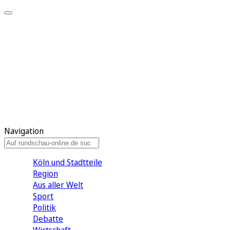
Meine KR
Meine Artikel
Meine Region
Meine Newsletter
Gewinnspiele
Mein Rundschau PLUS
Mein E-Paper
Navigation
Köln und Stadtteile
Region
Aus aller Welt
Sport
Politik
Debatte