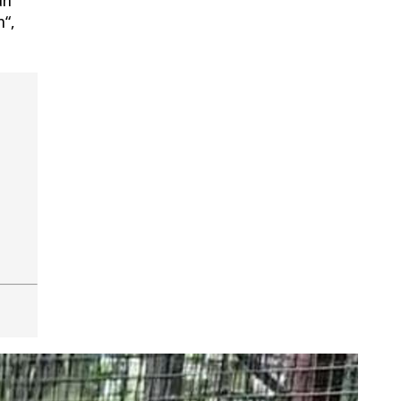
un
n“,