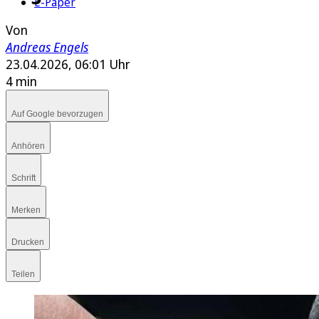
E-Paper
Von
Andreas Engels
23.04.2026, 06:01 Uhr
4 min
Auf Google bevorzugen
Anhören
Schrift
Merken
Drucken
Teilen