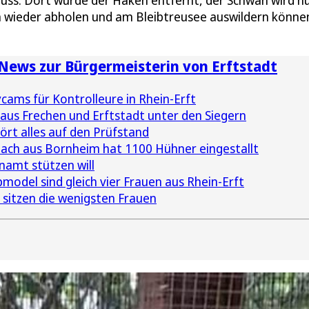
uss. Dort wurde der Haken entfernt, der Schwan wird n
ihn wieder abholen und am Bleibtreusee auswildern könne
e News zur Bürgermeisterin von Erftstadt
cams für Kontrolleure in Rhein-Erft
 aus Frechen und Erftstadt unter den Siegern
ört alles auf den Prüfstand
ach aus Bornheim hat 1100 Hühner eingestallt
namt stützen will
odel sind gleich vier Frauen aus Rhein-Erft
sitzen die wenigsten Frauen