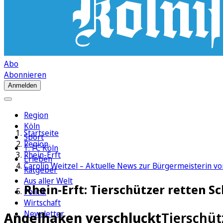
Abo
Abonnieren
Anmelden
Region
Köln
Startseite
Sport
Region
1. FC Köln
Rhein-Erft
Erleben
Carolin Weitzel – Aktuelle News zur Bürgermeisterin vo
Ratgeber
Aus aller Welt
Rhein-Erft: Tierschützer retten 
Politik
Wirtschaft
Newsletter
Angelhaken verschluckt
Tierschüt