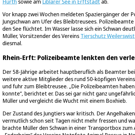
Hürth
sowie am
Liblarer See in Erftstadt
ab.
Vor knapp zwei Wochen meldeten Spaziergänger der Pol
Jungschwan am Ufer des Bleibtreusees. Polizeibeamte r
den See flüchtet. Im Wasser lasse sich ein Schwan deutl
Müller, Vorsitzender des Vereins
Tierschutz Weilerswist
diesmal.
Rhein-Erft: Polizeibeamte lenkten den verl
Der 58-Jährige arbeitet hauptberuflich als Beamter bei
weitere aktive Mitglieder des rund 50-köpfigen Vereins
und fuhr zum Bleibtreusee. „Die Polizeibeamten haben 
konnte“, berichtet er. Das sei gar nicht ganz ungefährl
Müller und vergleicht die Wucht mit einem Boxhieb.
Der Zustand des Jungtiers war kritisch. Der Angelhaken 
vermutlich schon seit Tagen nicht mehr fressen und w
brachte Müller den Schwan in einer Transportbox zum A