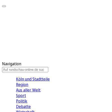
Meine KR
Meine Artikel
Meine Region
Meine Newsletter
Gewinnspiele
Mein Rundschau PLUS
Mein E-Paper
Navigation
Köln und Stadtteile
Region
Aus aller Welt
Sport
Politik
Debatte