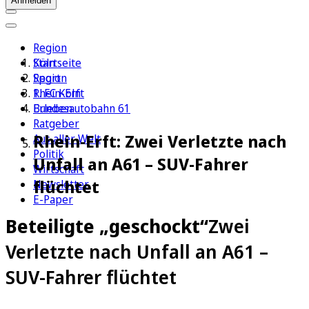
Anmelden
Region
Köln
Startseite
Sport
Region
1. FC Köln
Rhein-Erft
Erleben
Bundesautobahn 61
Ratgeber
Rhein-Erft: Zwei Verletzte nach
Aus aller Welt
Politik
Unfall an A61 – SUV-Fahrer
Wirtschaft
flüchtet
Newsletter
E-Paper
Beteiligte „geschockt“
Zwei
Verletzte nach Unfall an A61 –
SUV-Fahrer flüchtet