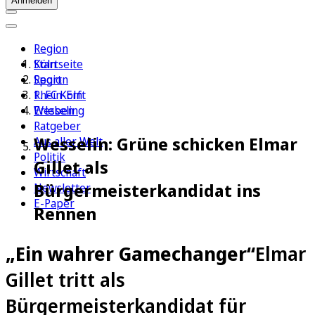
Anmelden
Region
Köln
Startseite
Sport
Region
1. FC Köln
Rhein-Erft
Erleben
Wesseling
Ratgeber
Wesselin: Grüne schicken Elmar
Aus aller Welt
Politik
Gillet als
Wirtschaft
Bürgermeisterkandidat ins
Newsletter
E-Paper
Rennen
„Ein wahrer Gamechanger“
Elmar
Gillet tritt als
Bürgermeisterkandidat für