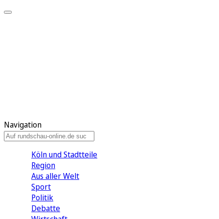
Meine KR
Meine Artikel
Meine Region
Meine Newsletter
Gewinnspiele
Mein Rundschau PLUS
Mein E-Paper
Navigation
Köln und Stadtteile
Region
Aus aller Welt
Sport
Politik
Debatte