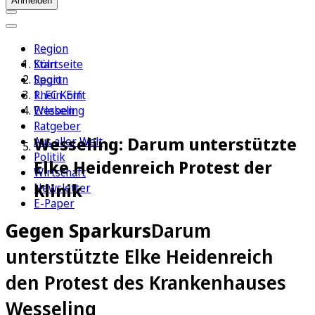
Anmelden
Region
Köln
Startseite
Sport
Region
1. FC Köln
Rhein-Erft
Erleben
Wesseling
Ratgeber
Wesseling: Darum unterstützte
Aus aller Welt
Politik
Elke Heidenreich Protest der
Wirtschaft
Klinik
Newsletter
E-Paper
Gegen Sparkurs
Darum
unterstützte Elke Heidenreich
den Protest des Krankenhauses
Wesseling