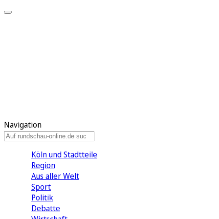
Meine KR
Meine Artikel
Meine Region
Meine Newsletter
Gewinnspiele
Mein Rundschau PLUS
Mein E-Paper
Navigation
Köln und Stadtteile
Region
Aus aller Welt
Sport
Politik
Debatte