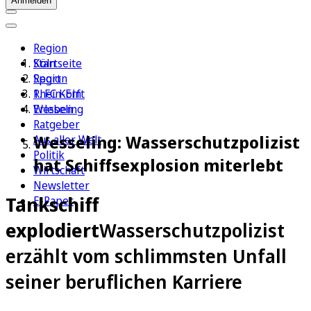
Anmelden
Region
Köln
Startseite
Sport
Region
1. FC Köln
Rhein-Erft
Erleben
Wesseling
Ratgeber
Wesseling: Wasserschutzpolizist
Aus aller Welt
Politik
hat Schiffsexplosion miterlebt
Wirtschaft
Newsletter
Tankschiff
E-Paper
explodiert
Wasserschutzpolizist
erzählt vom schlimmsten Unfall
seiner beruflichen Karriere