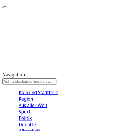
Meine KR
Meine Artikel
Meine Region
Meine Newsletter
Gewinnspiele
Mein Rundschau PLUS
Mein E-Paper
Navigation
Köln und Stadtteile
Region
Aus aller Welt
Sport
Politik
Debatte