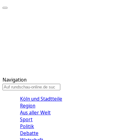
Meine KR
Meine Artikel
Meine Region
Meine Newsletter
Gewinnspiele
Mein Rundschau PLUS
Mein E-Paper
Navigation
Köln und Stadtteile
Region
Aus aller Welt
Sport
Politik
Debatte