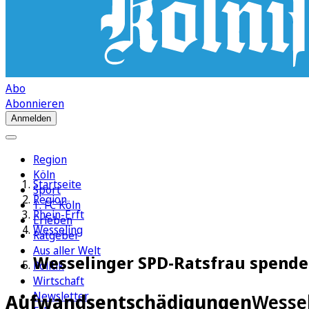
Abo
Abonnieren
Anmelden
Region
Köln
Startseite
Sport
Region
1. FC Köln
Rhein-Erft
Erleben
Wesseling
Ratgeber
Aus aller Welt
Wesselinger SPD-Ratsfrau spendet 
Politik
Wirtschaft
Newsletter
Aufwandsentschädigungen
Wessel