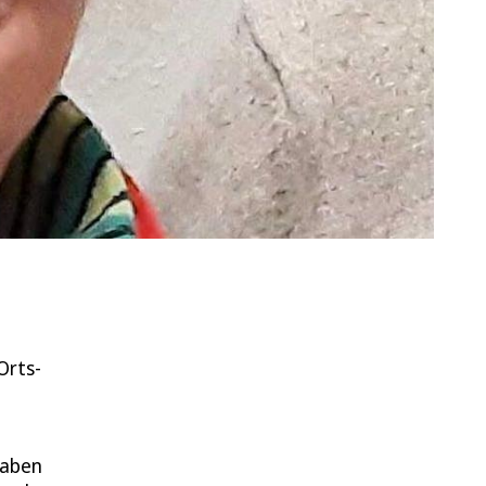
Orts-
haben