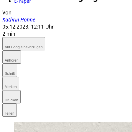
E-Paper
Von
Kathrin Höhne
05.12.2023, 12:11 Uhr
2 min
Auf Google bevorzugen
Anhören
Schrift
Merken
Drucken
Teilen