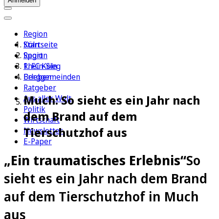
Anmelden
Region
Köln
Startseite
Sport
Region
1. FC Köln
Rhein-Sieg
Erleben
Berggemeinden
Ratgeber
Much: So sieht es ein Jahr nach
Aus aller Welt
Politik
dem Brand auf dem
Wirtschaft
Tierschutzhof aus
Newsletter
E-Paper
„Ein traumatisches Erlebnis“
So
sieht es ein Jahr nach dem Brand
auf dem Tierschutzhof in Much
aus