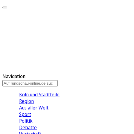
Meine KR
Meine Artikel
Meine Region
Meine Newsletter
Gewinnspiele
Mein Rundschau PLUS
Mein E-Paper
Navigation
Köln und Stadtteile
Region
Aus aller Welt
Sport
Politik
Debatte