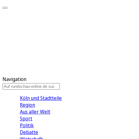
Meine KR
Meine Artikel
Meine Region
Meine Newsletter
Gewinnspiele
Mein Rundschau PLUS
Mein E-Paper
Navigation
Köln und Stadtteile
Region
Aus aller Welt
Sport
Politik
Debatte