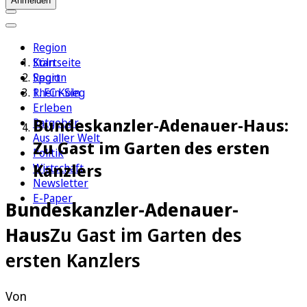
Anmelden
Region
Köln
Startseite
Sport
Region
1. FC Köln
Rhein-Sieg
Erleben
Bundeskanzler-Adenauer-Haus:
Ratgeber
Aus aller Welt
Zu Gast im Garten des ersten
Politik
Kanzlers
Wirtschaft
Newsletter
E-Paper
Bundeskanzler-Adenauer-
Haus
Zu Gast im Garten des
ersten Kanzlers
Von