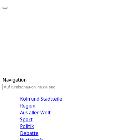
Meine KR
Meine Artikel
Meine Region
Meine Newsletter
Gewinnspiele
Mein Rundschau PLUS
Mein E-Paper
Navigation
Köln und Stadtteile
Region
Aus aller Welt
Sport
Politik
Debatte