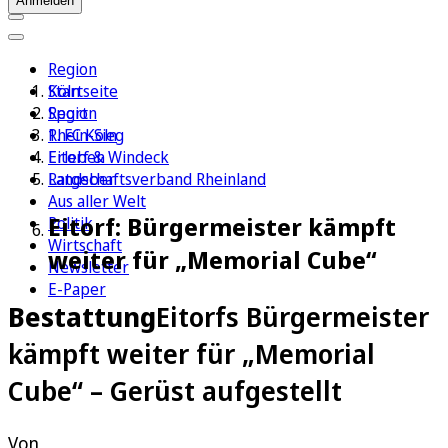
Anmelden
Region
Köln
Startseite
Sport
Region
1. FC Köln
Rhein-Sieg
Erleben
Eitorf & Windeck
Ratgeber
Landschaftsverband Rheinland
Aus aller Welt
Eitorf: Bürgermeister kämpft
Politik
Wirtschaft
weiter für „Memorial Cube“
Newsletter
E-Paper
Bestattung
Eitorfs Bürgermeister
kämpft weiter für „Memorial
Cube“ – Gerüst aufgestellt
Von