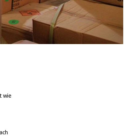
t wie
fach