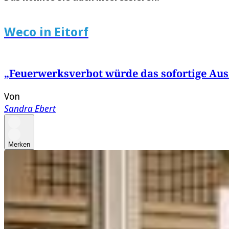
Weco in Eitorf
„Feuerwerksverbot würde das sofortige Aus
Von
Sandra Ebert
Merken