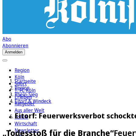
Abo
Abonnieren
Anmelden
Region
Köln
Startseite
Sport
Region
1. FC Köln
Rhein-Sieg
Erleben
Eitorf & Windeck
Ratgeber
Aus aller Welt
Eitorf: Feuerwerksverbot schockt
Politik
Wirtschaft
Newsletter
„Todesstoß für die Branche“
Feuer