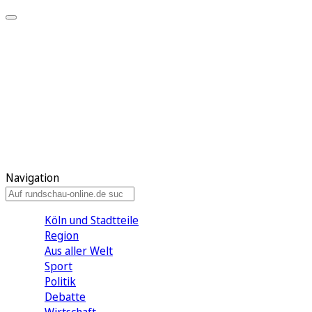
Meine KR
Meine Artikel
Meine Region
Meine Newsletter
Gewinnspiele
Mein Rundschau PLUS
Mein E-Paper
Navigation
Köln und Stadtteile
Region
Aus aller Welt
Sport
Politik
Debatte