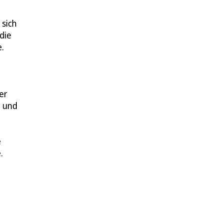
 sich
die
.
er
n und
e
.