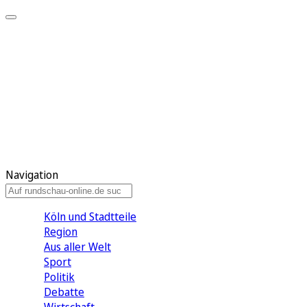
Meine KR
Meine Artikel
Meine Region
Meine Newsletter
Gewinnspiele
Mein Rundschau PLUS
Mein E-Paper
Navigation
Köln und Stadtteile
Region
Aus aller Welt
Sport
Politik
Debatte