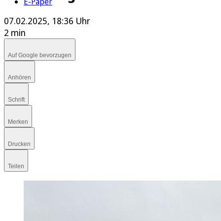
E-Paper
07.02.2025, 18:36 Uhr
2 min
Auf Google bevorzugen
Anhören
Schrift
Merken
Drucken
Teilen