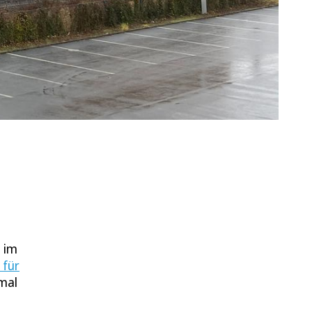
 im
 für
nmal