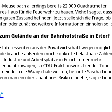
-Meuselbach allerdings bereits 22.000 Quadratmeter
res Haus für die Feuerwehr zu bauen. Viehof sagte, dass
guten Zustand befinden. Jetzt stelle sich die Frage, ob 
en oder zunächst weitere Informationen einholen solle
um Gelände an der Bahnhofstraße in Eitorf
e Interessenten aus der Privatwirtschaft wegen möglich
einde brauche außerdem noch konkrete belastbare Zahle
l Industrie und Arbeitsplätze in Eitorf immer mehr
r genau abzuwägen, so CDU-Fraktionsvorsitzender Toni
emeinde in die Waagschale werfen, betonte Sascha Lien
enn man ein überschaubares Risiko eingehe, sagte Liene
n“