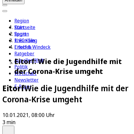
Anmelden
Region
Köln
Startseite
Sport
Region
1. FC Köln
Rhein-Sieg
Erleben
Eitorf & Windeck
Ratgeber
Eitorf: Wie die Jugendhilfe mit
Aus aller Welt
Politik
der Corona-Krise umgeht
Wirtschaft
Newsletter
Eitorf
Wie die Jugendhilfe mit der
E-Paper
Corona-Krise umgeht
10.01.2021, 08:00 Uhr
3 min
Auf Google bevorzugen