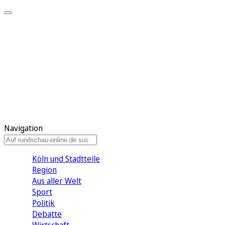
Meine KR
Meine Artikel
Meine Region
Meine Newsletter
Gewinnspiele
Mein Rundschau PLUS
Mein E-Paper
Navigation
Köln und Stadtteile
Region
Aus aller Welt
Sport
Politik
Debatte