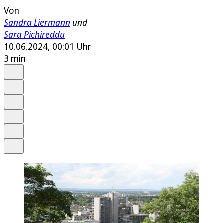
Von
Sandra Liermann
und
Sara Pichireddu
10.06.2024, 00:01 Uhr
3 min
Auf Google bevorzugen
Anhören
Schrift
Merken
Drucken
Teilen