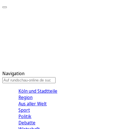
Meine KR
Meine Artikel
Meine Region
Meine Newsletter
Gewinnspiele
Mein Rundschau PLUS
Mein E-Paper
Navigation
Köln und Stadtteile
Region
Aus aller Welt
Sport
Politik
Debatte