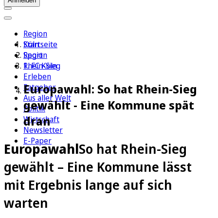
Anmelden
Region
Köln
Startseite
Sport
Region
1. FC Köln
Rhein-Sieg
Erleben
Europawahl: So hat Rhein-Sieg
Ratgeber
Aus aller Welt
gewählt - Eine Kommune spät
Politik
dran
Wirtschaft
Newsletter
E-Paper
Europawahl
So hat Rhein-Sieg
gewählt – Eine Kommune lässt
mit Ergebnis lange auf sich
warten