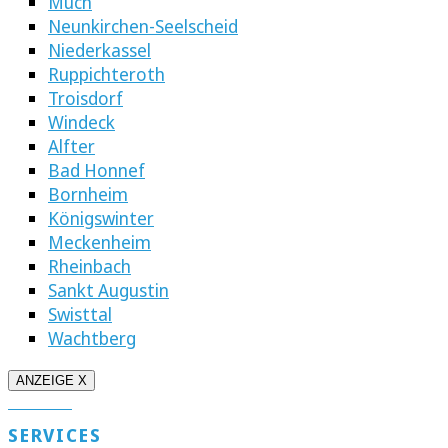
Much
Neunkirchen-Seelscheid
Niederkassel
Ruppichteroth
Troisdorf
Windeck
Alfter
Bad Honnef
Bornheim
Königswinter
Meckenheim
Rheinbach
Sankt Augustin
Swisttal
Wachtberg
ANZEIGE X
SERVICES