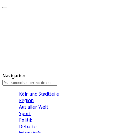
Meine KR
Meine Artikel
Meine Region
Meine Newsletter
Gewinnspiele
Mein Rundschau PLUS
Mein E-Paper
Navigation
Köln und Stadtteile
Region
Aus aller Welt
Sport
Politik
Debatte