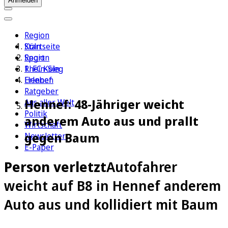
Anmelden
Region
Köln
Startseite
Sport
Region
1. FC Köln
Rhein-Sieg
Erleben
Hennef
Ratgeber
Hennef: 48-Jähriger weicht
Aus aller Welt
Politik
anderem Auto aus und prallt
Wirtschaft
gegen Baum
Newsletter
E-Paper
Person verletzt
Autofahrer
weicht auf B8 in Hennef anderem
Auto aus und kollidiert mit Baum