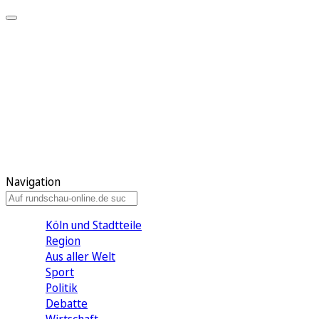
Meine KR
Meine Artikel
Meine Region
Meine Newsletter
Gewinnspiele
Mein Rundschau PLUS
Mein E-Paper
Navigation
Köln und Stadtteile
Region
Aus aller Welt
Sport
Politik
Debatte