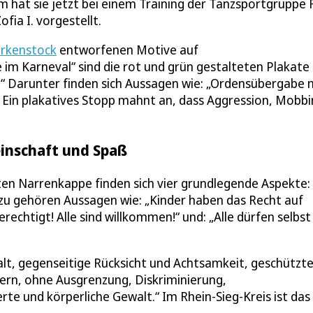
hat sie jetzt bei einem Training der Tanzsportgruppe 
ia I. vorgestellt.
irkenstock
entworfenen Motive auf
 im Karneval“ sind die rot und grün gestalteten Plakate
ei!“ Darunter finden sich Aussagen wie: „Ordensübergabe 
!“ Ein plakatives Stopp mahnt an, dass Aggression, Mobb
einschaft und Spaß
erten Narrenkappe finden sich vier grundlegende Aspekte:
zu gehören Aussagen wie: „Kinder haben das Recht auf
rechtigt! Alle sind willkommen!“ und: „Alle dürfen selbst
lfalt, gegenseitige Rücksicht und Achtsamkeit, geschützt
rn, ohne Ausgrenzung, Diskriminierung,
te und körperliche Gewalt.“ Im Rhein-Sieg-Kreis ist das 