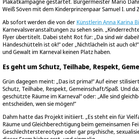
Plakatkampagne gestartet. Bürgermeister Mario Dahm 
Weiß Söven mit dem Kinderprinzenpaar Samuel I. und Zof
Ab sofort werden die von der
Künstlerin Anna Karina B
Karnevalsveranstaltungen zu sehen sein. „Kinderrechte
Flyer übertitelt. Dabei steht Rot für: „Da sind wir dab
Händeschütteln ist ok!“ oder „Nichtlächeln ist auch ok
und Gewalt im Karneval keinen Platz haben.
Es geht um Schutz, Teilhabe, Respekt, Gem
Grün dagegen meint: „Das ist prima!“ Auf einer stilisi
Schutz, Teilhabe, Respekt, Gemeinschaft/Spaß. Und da
geschützte Räume im Karneval“ oder: „Alle sind gleichbe
entscheiden, wen sie mögen!“
Dahm hatte das Projekt initiiert. „Es steht ein für Vie
Räume und Gleichberechtigung beim gemeinsamen Feie
Geschlechterstereotype oder gar psychische, sexualisier