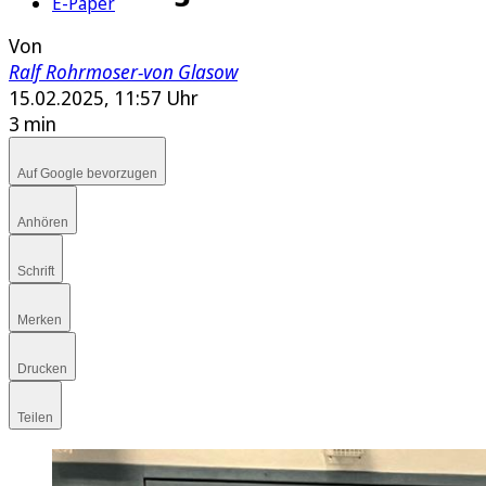
E-Paper
Von
Ralf Rohrmoser-von Glasow
15.02.2025, 11:57 Uhr
3 min
Auf Google bevorzugen
Anhören
Schrift
Merken
Drucken
Teilen