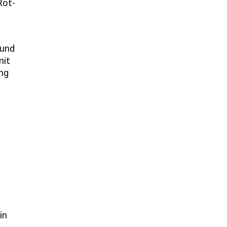
Rot-
 und
mit
ing
e
in