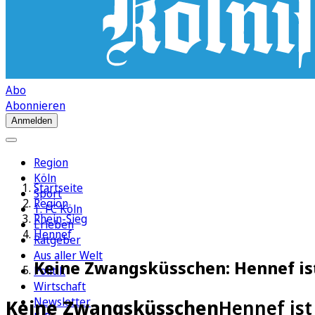
Abo
Abonnieren
Anmelden
Region
Köln
Startseite
Sport
Region
1. FC Köln
Rhein-Sieg
Erleben
Hennef
Ratgeber
Aus aller Welt
Keine Zwangsküsschen: Hennef ist
Politik
Wirtschaft
Newsletter
Keine Zwangsküsschen
Hennef ist