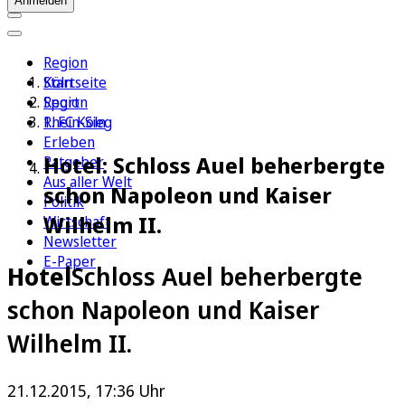
Anmelden
Region
Köln
Startseite
Sport
Region
1. FC Köln
Rhein-Sieg
Erleben
Hotel: Schloss Auel beherbergte
Ratgeber
Aus aller Welt
schon Napoleon und Kaiser
Politik
Wilhelm II.
Wirtschaft
Newsletter
E-Paper
Hotel
Schloss Auel beherbergte
schon Napoleon und Kaiser
Wilhelm II.
21.12.2015, 17:36 Uhr