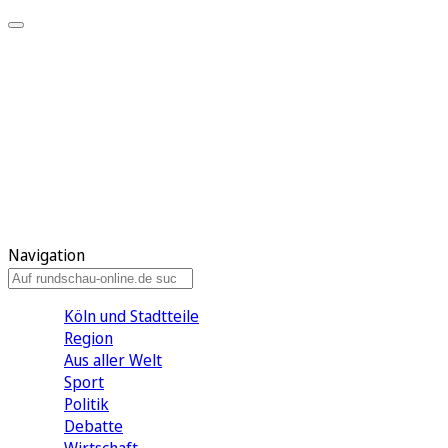
Meine KR
Meine Artikel
Meine Region
Meine Newsletter
Gewinnspiele
Mein Rundschau PLUS
Mein E-Paper
Navigation
Köln und Stadtteile
Region
Aus aller Welt
Sport
Politik
Debatte