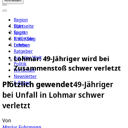
Anmelden
Region
Köln
Startseite
Sport
Region
1. FC Köln
Rhein-Sieg
Erleben
Lohmar
Ratgeber
Lohmar: 49-Jähriger wird bei
Aus aller Welt
Politik
Zusammenstoß schwer verletzt
Wirtschaft
Newsletter
Plötzlich gewendet
49-Jähriger
E-Paper
bei Unfall in Lohmar schwer
verletzt
Von
Marius Fuhrmann