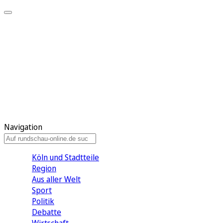
Meine KR
Meine Artikel
Meine Region
Meine Newsletter
Gewinnspiele
Mein Rundschau PLUS
Mein E-Paper
Navigation
Köln und Stadtteile
Region
Aus aller Welt
Sport
Politik
Debatte