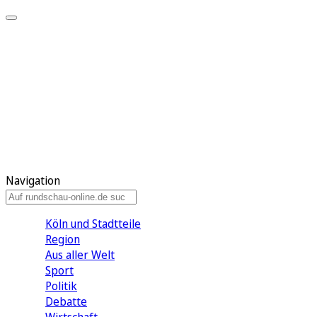
Meine KR
Meine Artikel
Meine Region
Meine Newsletter
Gewinnspiele
Mein Rundschau PLUS
Mein E-Paper
Navigation
Köln und Stadtteile
Region
Aus aller Welt
Sport
Politik
Debatte