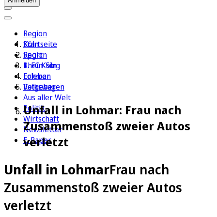
Anmelden
Region
Köln
Startseite
Sport
Region
1. FC Köln
Rhein-Sieg
Erleben
Lohmar
Ratgeber
Volkswagen
Aus aller Welt
Unfall in Lohmar: Frau nach
Politik
Wirtschaft
Zusammenstoß zweier Autos
Newsletter
verletzt
E-Paper
Unfall in Lohmar
Frau nach
Zusammenstoß zweier Autos
verletzt