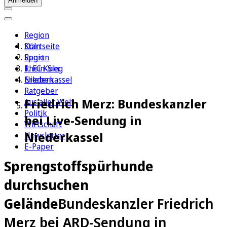
Anmelden
Region
Köln
Startseite
Sport
Region
1. FC Köln
Rhein-Sieg
Erleben
Niederkassel
Ratgeber
Friedrich Merz: Bundeskanzler
Aus aller Welt
Politik
bei Live-Sendung in
Wirtschaft
Niederkassel
Newsletter
E-Paper
Sprengstoffspürhunde
durchsuchen
Gelände
Bundeskanzler Friedrich
Merz bei ARD-Sendung in