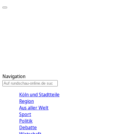
Meine KR
Meine Artikel
Meine Region
Meine Newsletter
Gewinnspiele
Mein Rundschau PLUS
Mein E-Paper
Navigation
Köln und Stadtteile
Region
Aus aller Welt
Sport
Politik
Debatte