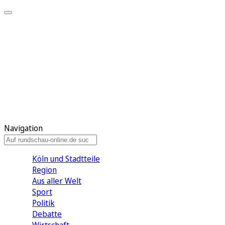
Meine KR
Meine Artikel
Meine Region
Meine Newsletter
Gewinnspiele
Mein Rundschau PLUS
Mein E-Paper
Navigation
Köln und Stadtteile
Region
Aus aller Welt
Sport
Politik
Debatte