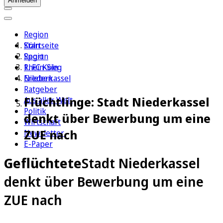
Anmelden
Region
Köln
Startseite
Sport
Region
1. FC Köln
Rhein-Sieg
Erleben
Niederkassel
Ratgeber
Flüchtlinge: Stadt Niederkassel
Aus aller Welt
Politik
denkt über Bewerbung um eine
Wirtschaft
ZUE nach
Newsletter
E-Paper
Geflüchtete
Stadt Niederkassel
denkt über Bewerbung um eine
ZUE nach