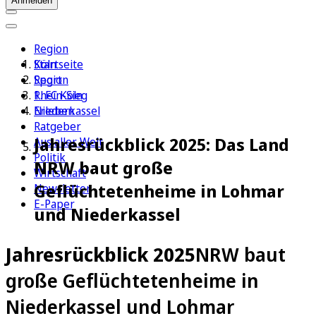
Anmelden
Region
Köln
Startseite
Sport
Region
1. FC Köln
Rhein-Sieg
Erleben
Niederkassel
Ratgeber
Jahresrückblick 2025: Das Land
Aus aller Welt
Politik
NRW baut große
Wirtschaft
Geflüchtetenheime in Lohmar
Newsletter
E-Paper
und Niederkassel
Jahresrückblick 2025
NRW baut
große Geflüchtetenheime in
Niederkassel und Lohmar