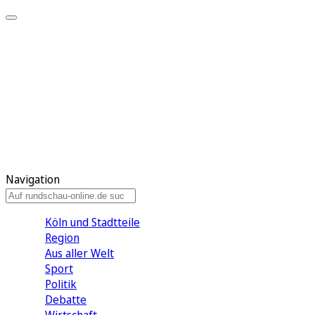
Meine KR
Meine Artikel
Meine Region
Meine Newsletter
Gewinnspiele
Mein Rundschau PLUS
Mein E-Paper
Navigation
Köln und Stadtteile
Region
Aus aller Welt
Sport
Politik
Debatte