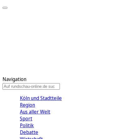
Meine KR
Meine Artikel
Meine Region
Meine Newsletter
Gewinnspiele
Mein Rundschau PLUS
Mein E-Paper
Navigation
Köln und Stadtteile
Region
Aus aller Welt
Sport
Politik
Debatte