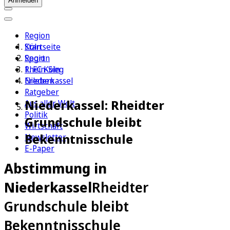
Anmelden
Region
Köln
Startseite
Sport
Region
1. FC Köln
Rhein-Sieg
Erleben
Niederkassel
Ratgeber
Niederkassel: Rheidter
Aus aller Welt
Politik
Grundschule bleibt
Wirtschaft
Bekenntnisschule
Newsletter
E-Paper
Abstimmung in
Niederkassel
Rheidter
Grundschule bleibt
Bekenntnisschule