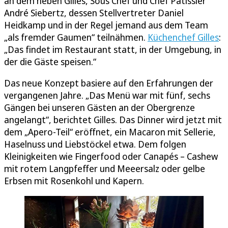
an dem neben Gilles, Sous Chef und Chef Patissier
André Siebertz, dessen Stellvertreter Daniel
Heidkamp und in der Regel jemand aus dem Team
„als fremder Gaumen“ teilnähmen.
Küchenchef Gilles
:
„Das findet im Restaurant statt, in der Umgebung, in
der die Gäste speisen.“
Das neue Konzept basiere auf den Erfahrungen der
vergangenen Jahre. „Das Menü war mit fünf, sechs
Gängen bei unseren Gästen an der Obergrenze
angelangt“, berichtet Gilles. Das Dinner wird jetzt mit
dem „Apero-Teil“ eröffnet, ein Macaron mit Sellerie,
Haselnuss und Liebstöckel etwa. Dem folgen
Kleinigkeiten wie Fingerfood oder Canapés – Cashew
mit rotem Langpfeffer und Meeersalz oder gelbe
Erbsen mit Rosenkohl und Kapern.