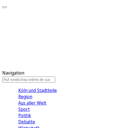
Meine KR
Meine Artikel
Meine Region
Meine Newsletter
Gewinnspiele
Mein Rundschau PLUS
Mein E-Paper
Navigation
Köln und Stadtteile
Region
Aus aller Welt
Sport
Politik
Debatte