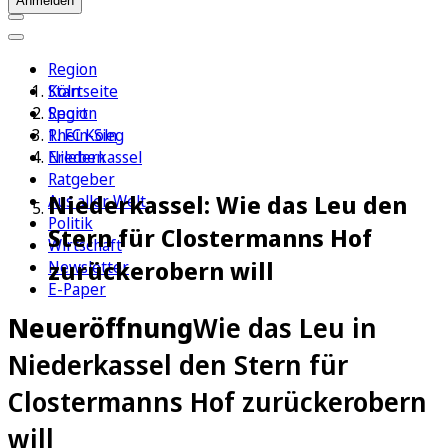
Anmelden
Region
Köln
Startseite
Sport
Region
1. FC Köln
Rhein-Sieg
Erleben
Niederkassel
Ratgeber
Niederkassel: Wie das Leu den
Aus aller Welt
Politik
Stern für Clostermanns Hof
Wirtschaft
zurückerobern will
Newsletter
E-Paper
Neueröffnung
Wie das Leu in
Niederkassel den Stern für
Clostermanns Hof zurückerobern
will