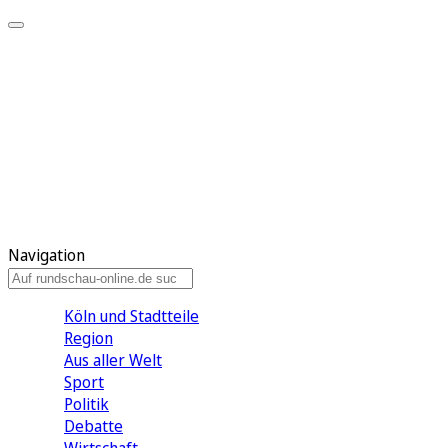
Meine KR
Meine Artikel
Meine Region
Meine Newsletter
Gewinnspiele
Mein Rundschau PLUS
Mein E-Paper
Navigation
Köln und Stadtteile
Region
Aus aller Welt
Sport
Politik
Debatte