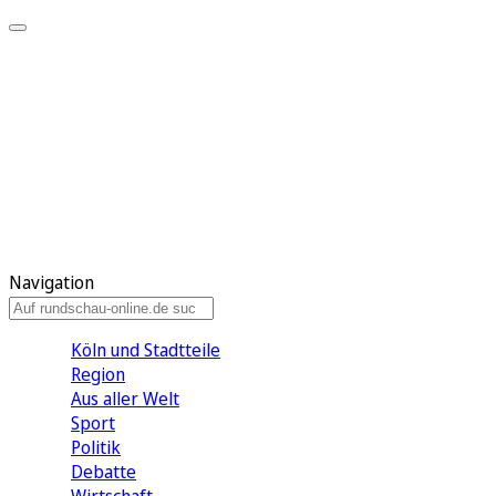
Meine KR
Meine Artikel
Meine Region
Meine Newsletter
Gewinnspiele
Mein Rundschau PLUS
Mein E-Paper
Navigation
Köln und Stadtteile
Region
Aus aller Welt
Sport
Politik
Debatte