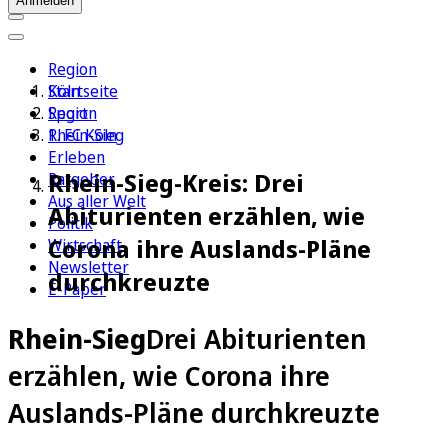
Anmelden
Region
Köln
Startseite
Sport
Region
1. FC Köln
Rhein-Sieg
Erleben
Rhein-Sieg-Kreis: Drei
Ratgeber
Aus aller Welt
Abiturienten erzählen, wie
Politik
Corona ihre Auslands-Pläne
Wirtschaft
Newsletter
durchkreuzte
E-Paper
Rhein-Sieg
Drei Abiturienten
erzählen, wie Corona ihre
Auslands-Pläne durchkreuzte