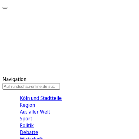
Meine KR
Meine Artikel
Meine Region
Meine Newsletter
Gewinnspiele
Mein Rundschau PLUS
Mein E-Paper
Navigation
Köln und Stadtteile
Region
Aus aller Welt
Sport
Politik
Debatte