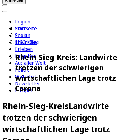
Anmelden
Region
Köln
Startseite
Sport
Region
1. FC Köln
Rhein-Sieg
Erleben
Rhein-Sieg-Kreis: Landwirte
Ratgeber
Aus aller Welt
trotzen der schwierigen
Politik
wirtschaftlichen Lage trotz
Wirtschaft
Newsletter
Corona
E-Paper
Rhein-Sieg-Kreis
Landwirte
trotzen der schwierigen
wirtschaftlichen Lage trotz