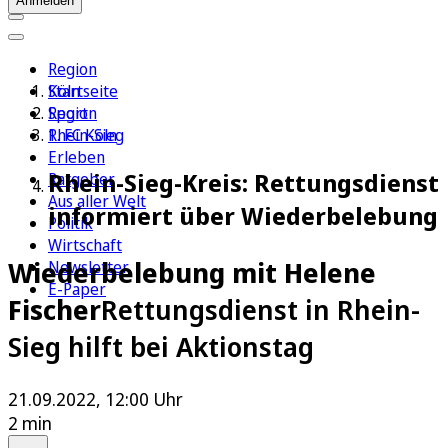
Anmelden
Region
Köln
Startseite
Sport
Region
1. FC Köln
Rhein-Sieg
Erleben
Rhein-Sieg-Kreis: Rettungsdienst
Ratgeber
Aus aller Welt
informiert über Wiederbelebung
Politik
Wirtschaft
Wiederbelebung mit Helene
Newsletter
E-Paper
Fischer
Rettungsdienst in Rhein-
Sieg hilft bei Aktionstag
21.09.2022, 12:00 Uhr
2 min
Auf Google bevorzugen