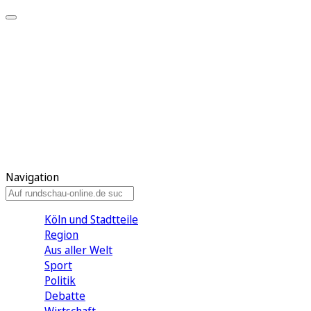
Meine KR
Meine Artikel
Meine Region
Meine Newsletter
Gewinnspiele
Mein Rundschau PLUS
Mein E-Paper
Navigation
Köln und Stadtteile
Region
Aus aller Welt
Sport
Politik
Debatte