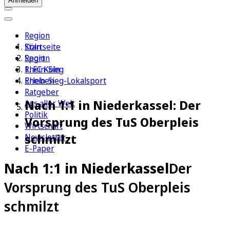
Anmelden
Region
Köln
Startseite
Sport
Region
1. FC Köln
Rhein-Sieg
Erleben
Rhein-Sieg-Lokalsport
Ratgeber
Nach 1:1 in Niederkassel: Der
Aus aller Welt
Politik
Vorsprung des TuS Oberpleis
Wirtschaft
schmilzt
Newsletter
E-Paper
Nach 1:1 in Niederkassel
Der
Vorsprung des TuS Oberpleis
schmilzt