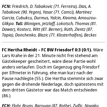
FCN:
Friedrich, D. Tabakovic (71. Ferreira), Dias, A.
Tabakovic (90. Yegen), Yasar (71. Camci), Martinez
Garcia, Cubukcu, Durmus, Yalcin, Kivoma, Amouzou-
Glikpa.
TuS:
Blönigen, Jetzlaff, Lokotsch, Thomas (81.
Dawar), Kostorz, Witt (87. Berner), Rüth, Zientz (87.
Tapia), Donchenko, Blazic (71. Klosterhalfen), Becker.
FC Hertha Rheidt – FC BW Friesdorf 0:3 (0:1).
Wäre
Lars Krahe in der 21. Minute nicht frei stehend am
Gästekeeper gescheitert, wäre diese Partie wohl
anders verlaufen. Doch im Gegenzug ging Friesdorf
per Elfmeter in Führung, ehe man kurz nach der
Pause nachlegte (55.). Die Hertha stemmte sich zwar
gegen die drohende Niederlage, doch spätestens mit
dem dritten Gästetor war das Match entschieden
(86.).
FCH:
Flohr, Bruns, Barouag (87. Rothe), Zulfic, Novaku