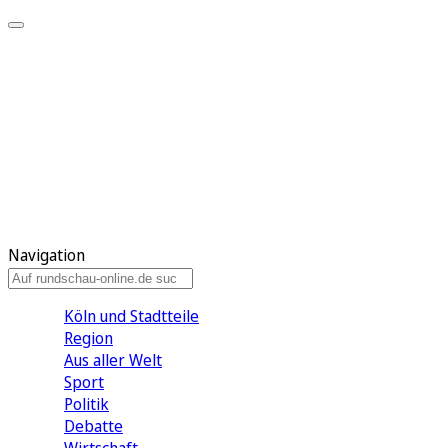
Meine KR
Meine Artikel
Meine Region
Meine Newsletter
Gewinnspiele
Mein Rundschau PLUS
Mein E-Paper
Navigation
Köln und Stadtteile
Region
Aus aller Welt
Sport
Politik
Debatte