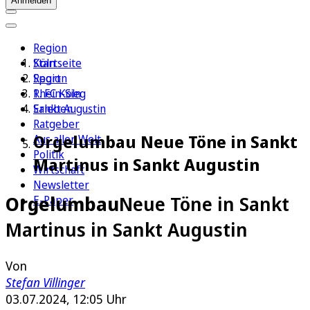
Anmelden
Region
Köln
Startseite
Sport
Region
1. FC Köln
Rhein-Sieg
Erleben
Sankt Augustin
Ratgeber
Orgelumbau Neue Töne in Sankt
Aus aller Welt
Politik
Martinus in Sankt Augustin
Wirtschaft
Newsletter
Orgelumbau
Neue Töne in Sankt
E-Paper
Martinus in Sankt Augustin
Von
Stefan Villinger
03.07.2024, 12:05 Uhr