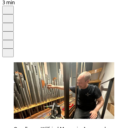
3 min
Auf Google bevorzugen
Anhören
Schrift
Merken
Drucken
Teilen