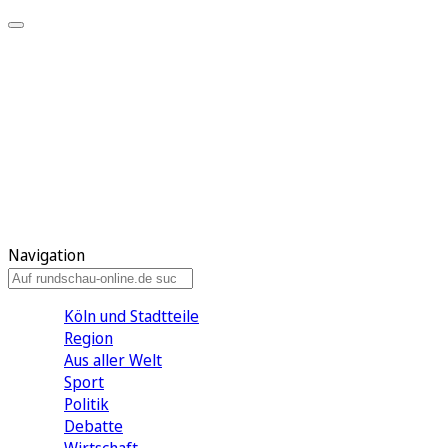
Meine KR
Meine Artikel
Meine Region
Meine Newsletter
Gewinnspiele
Mein Rundschau PLUS
Mein E-Paper
Navigation
Köln und Stadtteile
Region
Aus aller Welt
Sport
Politik
Debatte