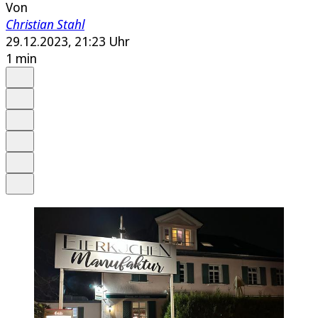
Von
Christian Stahl
29.12.2023, 21:23 Uhr
1 min
Auf Google bevorzugen
Anhören
Schrift
Merken
Drucken
Teilen