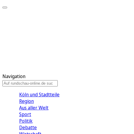
Meine KR
Meine Artikel
Meine Region
Meine Newsletter
Gewinnspiele
Mein Rundschau PLUS
Mein E-Paper
Navigation
Köln und Stadtteile
Region
Aus aller Welt
Sport
Politik
Debatte