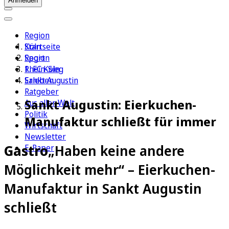
Anmelden
Region
Köln
Startseite
Sport
Region
1. FC Köln
Rhein-Sieg
Erleben
Sankt Augustin
Ratgeber
Sankt Augustin: Eierkuchen-
Aus aller Welt
Politik
Manufaktur schließt für immer
Wirtschaft
Newsletter
Gastro
„Haben keine andere
E-Paper
Möglichkeit mehr“ – Eierkuchen-
Manufaktur in Sankt Augustin
schließt