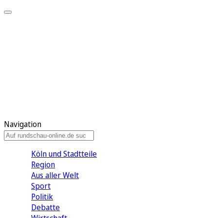
Meine KR
Meine Artikel
Meine Region
Meine Newsletter
Gewinnspiele
Mein Rundschau PLUS
Mein E-Paper
Navigation
Köln und Stadtteile
Region
Aus aller Welt
Sport
Politik
Debatte