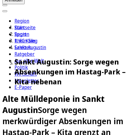
Anmelden
Region
Köln
Startseite
Sport
Region
1. FC Köln
Rhein-Sieg
Erleben
Sankt Augustin
Ratgeber
Sankt Augustin: Sorge wegen
Aus aller Welt
Politik
Absenkungen im Hastag-Park –
Wirtschaft
Kita nebenan
Newsletter
E-Paper
Alte Mülldeponie in Sankt
Augustin
Sorge wegen
merkwürdiger Absenkungen im
Hastag-Park – Kita grenzt an